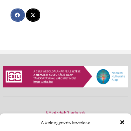
Közérdekű adatok
Akadálymentességi nyilatkozat
A beleegyezés kezelése