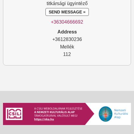
titkársági ügyintéző
SEND MESSAGE »
+36304666692
Address
+3612830236
Mellék
112