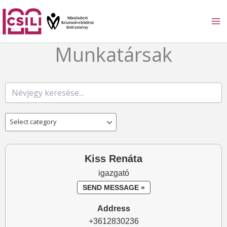
Skip
to
content
Munkatársak
Kiss Renáta
igazgató
SEND MESSAGE »
Address
+3612830236