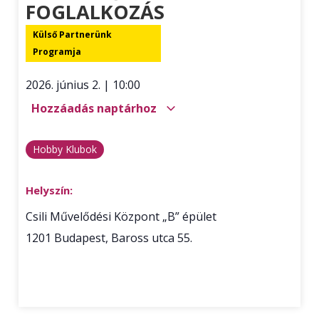
FOGLALKOZÁS
Külső Partnerünk
Programja
2026. június 2.
|
10:00
Hozzáadás naptárhoz
Hobby Klubok
Helyszín:
Csili Művelődési Központ „B” épület
1201
Budapest
,
Baross utca 55.