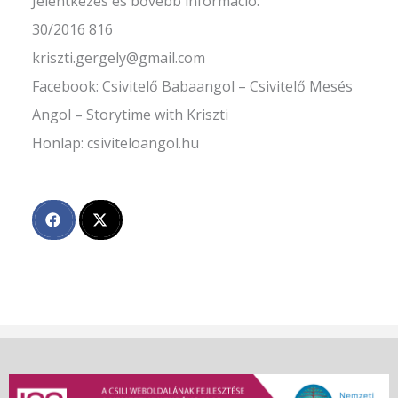
Jelentkezés és bővebb információ:
30/2016 816
kriszti.gergely@gmail.com
Facebook: Csivitelő Babaangol – Csivitelő Mesés
Angol – Storytime with Kriszti
Honlap: csiviteloangol.hu