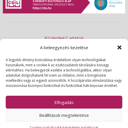
Közérdekű adatok
Akadálymentességi nyilatkozat
A beleegyezés kezelése
Adatvédelmi nyilatkozat
A legjobb élmény biztosítása érdekében olyan technológiákat
használunk, mint a cookie-k az eszközadatok tárolására és/vagy
Impresszum
eléréséhez. Ha beleegyezik ezekbe a technológiákba, akkor olyan
Kapcsolat
adatokat dolgozhatunk fel ezen az oldalon, mint a böngészési
viselkedés vagy az egyedi azonosítók. A hozzájárulás elmulasztása vagy
visszavonása bizonyos funkciókat és funkciókat hátrányosan érinthet.
© 2026 | Csili Művelődési Központ | Minden jog fenntartva
Elfogadás
Beállítások megtekintése
Cookie-szabályzat
Adatvédelmi nyilatkozat