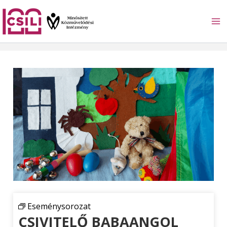
Skip
to
content
Eseménysorozat
CSIVITELŐ BABAANGOL