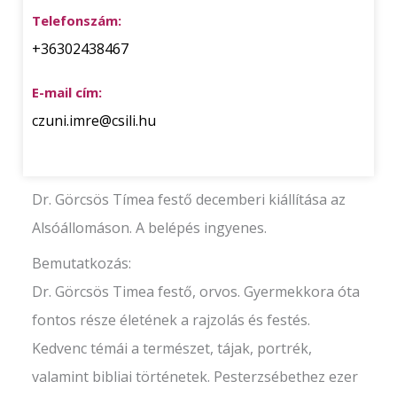
Telefonszám:
+36302438467
E-mail cím:
czuni.imre@csili.hu
Dr. Görcsös Tímea festő decemberi kiállítása az
Alsóállomáson. A belépés ingyenes.
Bemutatkozás:
Dr. Görcsös Timea festő, orvos. Gyermekkora óta
fontos része életének a rajzolás és festés.
Kedvenc témái a természet, tájak, portrék,
valamint bibliai történetek. Pesterzsébethez ezer