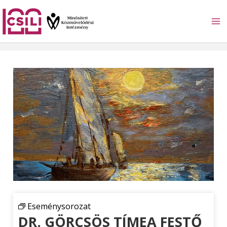
Skip
to
content
Eseménysorozat
DR. GÖRCSÖS TÍMEA FESTŐ