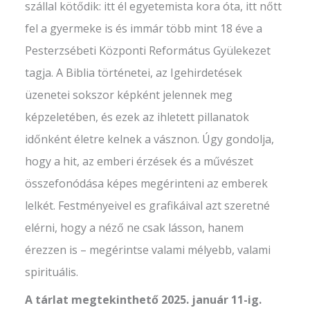
szállal kötődik: itt él egyetemista kora óta, itt nőtt
fel a gyermeke is és immár több mint 18 éve a
Pesterzsébeti Központi Református Gyülekezet
tagja. A Biblia történetei, az Igehirdetések
üzenetei sokszor képként jelennek meg
képzeletében, és ezek az ihletett pillanatok
időnként életre kelnek a vásznon. Úgy gondolja,
hogy a hit, az emberi érzések és a művészet
összefonódása képes megérinteni az emberek
lelkét. Festményeivel es grafikáival azt szeretné
elérni, hogy a néző ne csak lásson, hanem
érezzen is – megérintse valami mélyebb, valami
spirituális.
A tárlat megtekinthető 2025. január 11-ig.