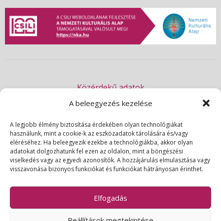
Közérdekű adatok
Akadálymentességi nyilatkozat
A beleegyezés kezelése
Adatvédelmi nyilatkozat
A legjobb élmény biztosítása érdekében olyan technológiákat
használunk, mint a cookie-k az eszközadatok tárolására és/vagy
Impresszum
eléréséhez. Ha beleegyezik ezekbe a technológiákba, akkor olyan
Kapcsolat
adatokat dolgozhatunk fel ezen az oldalon, mint a böngészési
viselkedés vagy az egyedi azonosítók. A hozzájárulás elmulasztása vagy
visszavonása bizonyos funkciókat és funkciókat hátrányosan érinthet.
© 2026 | Csili Művelődési Központ | Minden jog fenntartva
Elfogadás
Beállítások megtekintése