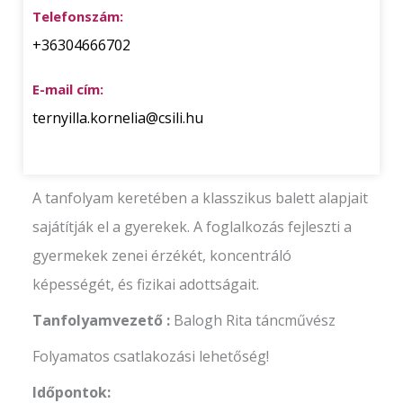
Telefonszám:
+36304666702
E-mail cím:
ternyilla.kornelia@csili.hu
A tanfolyam keretében a klasszikus balett alapjait
sajátítják el a gyerekek. A foglalkozás fejleszti a
gyermekek zenei érzékét, koncentráló
képességét, és fizikai adottságait.
Tanfolyamvezető :
Balogh Rita táncművész
Folyamatos csatlakozási lehetőség!
Időpontok: