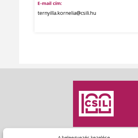
E-mail cím:
ternyilla.kornelia@csili.hu
A beleegyezés kezelése