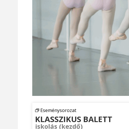
Eseménysorozat
KLASSZIKUS BALETT
iskolás (kezdő)