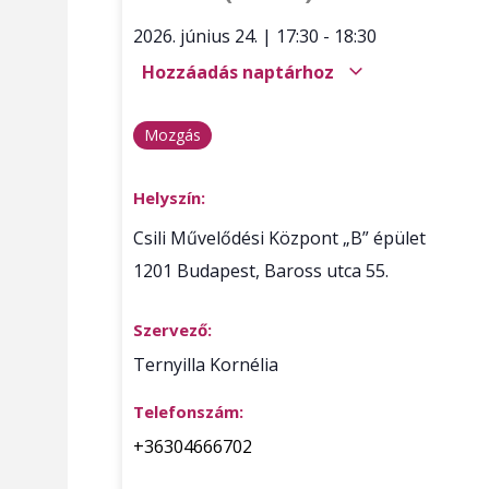
2026. június 24.
|
17:30
-
18:30
Hozzáadás naptárhoz
Mozgás
Helyszín:
Csili Művelődési Központ „B” épület
1201
Budapest
,
Baross utca 55.
Szervező:
Ternyilla Kornélia
Telefonszám:
+36304666702