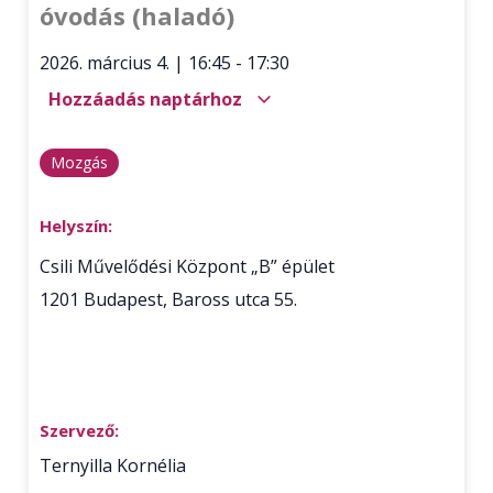
óvodás (haladó)
2026. március 4.
|
16:45
-
17:30
Hozzáadás naptárhoz
Mozgás
Helyszín:
Csili Művelődési Központ „B” épület
1201
Budapest
,
Baross utca 55.
Szervező:
Ternyilla Kornélia