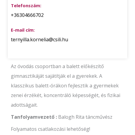
Telefonszám:
+36304666702
E-mail cím:
ternyilla.kornelia@csili.hu
Az óvodás csoportban a balett előkészítő
gimnasztikáját sajátítják el a gyerekek. A
klasszikus balett-órákon fejlesztik a gyermekek
zenei érzékét, koncentráló képességét, és fizikai
adottságait.
Tanfolyamvezető :
Balogh Rita táncművész
Folyamatos csatlakozási lehetőség!