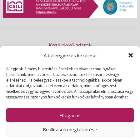
Közérdekű adatok
Akadálymentességi nyilatkozat
A beleegyezés kezelése
Adatvédelmi nyilatkozat
A legjobb élmény biztosítása érdekében olyan technológiákat
használunk, mint a cookie-k az eszközadatok tárolására és/vagy
Impresszum
eléréséhez. Ha beleegyezik ezekbe a technológiákba, akkor olyan
Kapcsolat
adatokat dolgozhatunk fel ezen az oldalon, mint a böngészési
viselkedés vagy az egyedi azonosítók. A hozzájárulás elmulasztása vagy
visszavonása bizonyos funkciókat és funkciókat hátrányosan érinthet.
© 2026 | Csili Művelődési Központ | Minden jog fenntartva
Elfogadás
Beállítások megtekintése