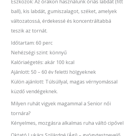
Eszközök: Az órákon használunk óriás labdát (fitt
ball), kis labdát, gumiszalagot, széket, amelyek
változatossá, érdekessé és koncentráltabbá
teszik az tornát.
Időtartam: 60 perc
Nehézségi szint: könnyű
Kalóriaégetés: akár 100 kcal
Ajánlott: 50 – 60 év feletti hölgyeknek
Külön ajánlott: Túlsúllyal, magas vérnyomással
küzdő vendégeknek.
Milyen ruhát vigyek magammal a Senior női
tornára?
Kényelmes, mozgásra alkalmas ruha váltó cipővel
Oktató Lukács Szilárdné (Ági) – gyógytestnevelő