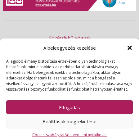
Közérdekű adatok
Akadálymentességi nyilatkozat
A beleegyezés kezelése
Adatvédelmi nyilatkozat
A legjobb élmény biztosítása érdekében olyan technológiákat
használunk, mint a cookie-k az eszközadatok tárolására és/vagy
Impresszum
eléréséhez. Ha beleegyezik ezekbe a technológiákba, akkor olyan
Kapcsolat
adatokat dolgozhatunk fel ezen az oldalon, mint a böngészési
viselkedés vagy az egyedi azonosítók. A hozzájárulás elmulasztása vagy
visszavonása bizonyos funkciókat és funkciókat hátrányosan érinthet.
© 2026 | Csili Művelődési Központ | Minden jog fenntartva
Elfogadás
Beállítások megtekintése
Cookie-szabályzat
Adatvédelmi nyilatkozat