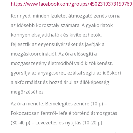
https://www.facebook.com/groups/4502319373159769
Könnyed, minden ízületet átmozgató zenés torna
az idősebb korosztály számára. A gyakorlatok
könnyen elsajátíthatók és kivitelezhetők,
fejlesztik az egyensúlyérzéket és javítják a
mozgáskoordinációt. Az óra elősegíti a
mozgásszegény életmódból való kizökkenést,
gyorsítja az anyagcserét, ezáltal segíti az időskori
alakformálást és hozzájárul az állóképesség
megőrzéséhez.
Az óra menete: Bemelegítés zenére (10 p) –
Fokozatosan fentről- lefelé történő átmozgatás
(30-40 p) – Levezetés és nyújtás (10-20 p)