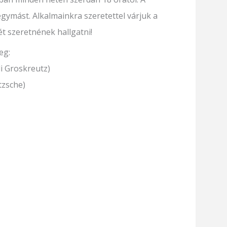
gymást. Alkalmainkra szeretettel várjuk a
ét szeretnének hallgatni!
eg:
di Groskreutz)
tzsche)