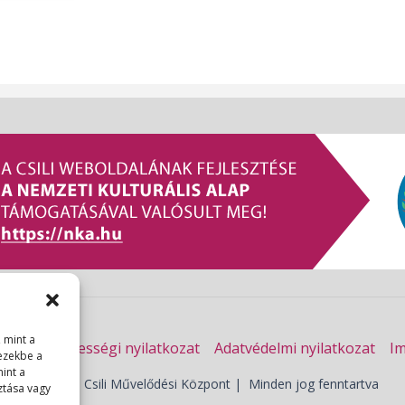
 mint a
kadálymentességi nyilatkozat
Adatvédelmi nyilatkozat
I
ezekbe a
int a
© 2026 | Csili Művelődési Központ | Minden jog fenntartva
ztása vagy