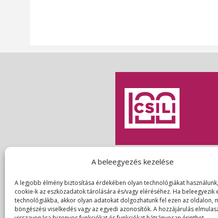
A beleegyezés kezelése
A legjobb élmény biztosítása érdekében olyan technológiákat használunk,
Közérdekű adatok
A
cookie-k az eszközadatok tárolására és/vagy eléréséhez. Ha beleegyezik 
technológiákba, akkor olyan adatokat dolgozhatunk fel ezen az oldalon, m
böngészési viselkedés vagy az egyedi azonosítók. A hozzájárulás elmulas
visszavonása bizonyos funkciókat és funkciókat hátrányosan érinthet.