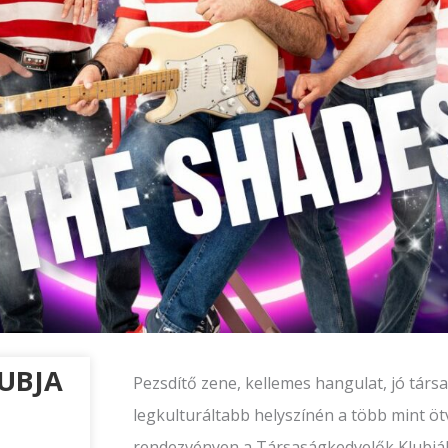
UBJA
Pezsdítő zene, kellemes hangulat, jó tár
legkulturáltabb helyszínén a több mint ö
rendezvényen a Társaságkedvelők Klubjáb