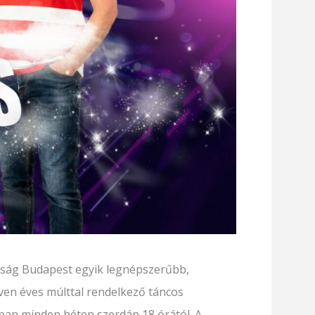
saság Budapest egyik legnépszerűbb,
tven éves múlttal rendelkező táncos
an minden héten szerdán 18 órától. A