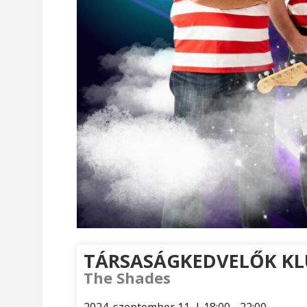
TÁRSASÁGKEDVELŐK KL
The Shades
2024. szeptember 11.
|
18:00
-
22:00