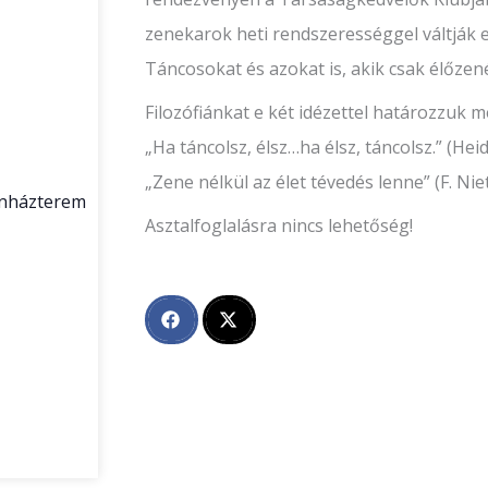
zenekarok heti rendszerességgel váltják e
Táncosokat és azokat is, akik csak élőzen
Filozófiánkat e két idézettel határozzuk m
„Ha táncolsz, élsz…ha élsz, táncolsz.” (Hei
„Zene nélkül az élet tévedés lenne” (F. Nie
zínházterem
Asztalfoglalásra nincs lehetőség!