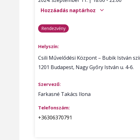
Hozzáadás naptárhoz
Rendezvény
Helyszín:
Csili Művelődési Központ – Bubik István s
1201
Budapest
,
Nagy Győry István u. 4-6.
Szervező:
Farkasné Takács Ilona
Telefonszám:
+36306370791