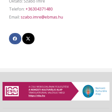
Oktató: Szabó Imre
Telefon:
+36304371480
Email:
szabo.imre@ebmas.hu