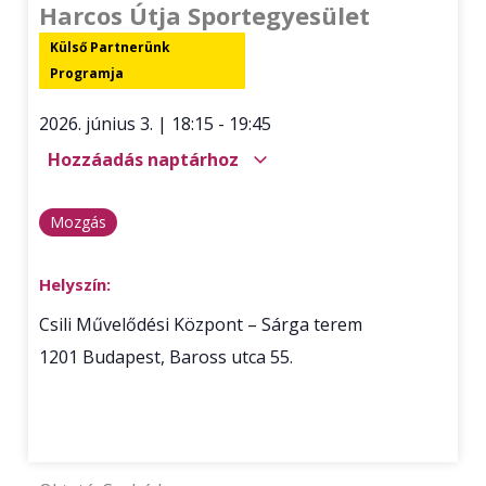
Harcos Útja Sportegyesület
Külső Partnerünk
Programja
2026. június 3.
|
18:15
-
19:45
Hozzáadás naptárhoz
Mozgás
Helyszín:
Csili Művelődési Központ – Sárga terem
1201
Budapest
,
Baross utca 55.