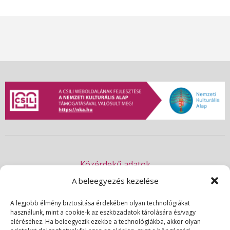
e
a
r
c
h
a
Közérdekű adatok
n
Akadálymentességi nyilatkozat
A beleegyezés kezelése
Adatvédelmi nyilatkozat
d
A legjobb élmény biztosítása érdekében olyan technológiákat
használunk, mint a cookie-k az eszközadatok tárolására és/vagy
Impresszum
eléréséhez. Ha beleegyezik ezekbe a technológiákba, akkor olyan
V