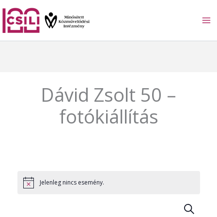
Skip
to
content
Dávid Zsolt 50 –
fotókiállítás
Jelenleg nincs esemény.
S
E