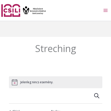
Skip
to
content
Streching
Jelenleg nincs esemény.
S
E
e
a
s