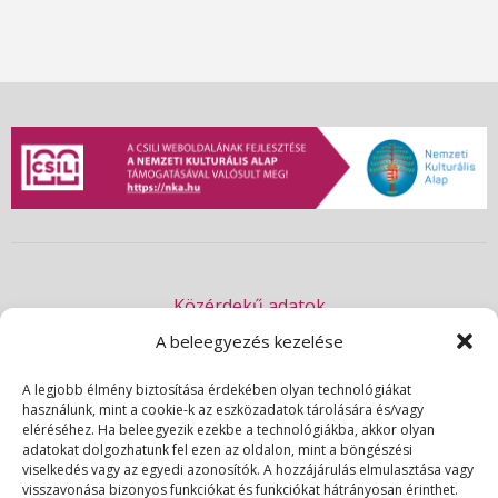
e
a
r
c
h
a
Közérdekű adatok
n
Akadálymentességi nyilatkozat
A beleegyezés kezelése
Adatvédelmi nyilatkozat
d
A legjobb élmény biztosítása érdekében olyan technológiákat
használunk, mint a cookie-k az eszközadatok tárolására és/vagy
Impresszum
eléréséhez. Ha beleegyezik ezekbe a technológiákba, akkor olyan
V
Kapcsolat
adatokat dolgozhatunk fel ezen az oldalon, mint a böngészési
viselkedés vagy az egyedi azonosítók. A hozzájárulás elmulasztása vagy
visszavonása bizonyos funkciókat és funkciókat hátrányosan érinthet.
© 2026 | Csili Művelődési Központ | Minden jog fenntartva