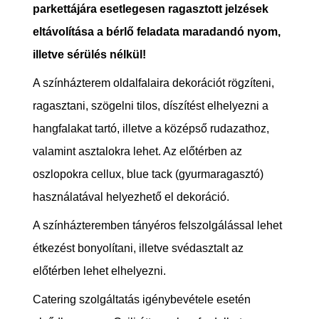
parkettájára esetlegesen ragasztott jelzések
eltávolítása a bérlő feladata maradandó nyom,
illetve sérülés nélkül!
A színházterem oldalfalaira dekorációt rögzíteni,
ragasztani, szögelni tilos, díszítést elhelyezni a
hangfalakat tartó, illetve a középső rudazathoz,
valamint asztalokra lehet. Az előtérben az
oszlopokra cellux, blue tack (gyurmaragasztó)
használatával helyezhető el dekoráció.
A színházteremben tányéros felszolgálással lehet
étkezést bonyolítani, illetve svédasztalt az
előtérben lehet elhelyezni.
Catering szolgáltatás igénybevétele esetén