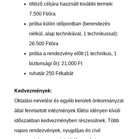
öltöző céljára használt további termek:
7.500 Ft/óra
próba külön időpontban (berendezés
nélkül, alap technikával, 1 technikussal):
26.500 Ft/óra
próba a rendezvény előtt (1 technikus, 1
biztonsági őr): 21.000 Ft
ruhatár 250 Ft/kabát
Kedvezmények:
Oktatási-nevelési és egyéb kerületi önkormányzat
által fenntartott intézmények fűtési idényen kívüli
időszakban kedvezményben részesülnek. Több
napos rendezvények, nyugdíjas és civil