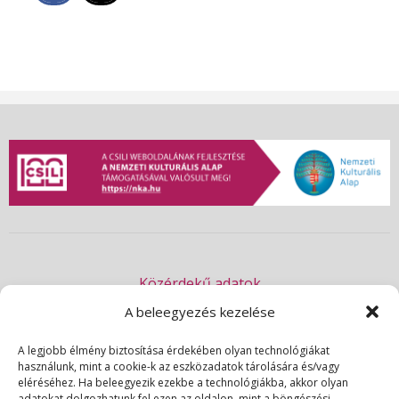
Közérdekű adatok
Akadálymentességi nyilatkozat
A beleegyezés kezelése
Adatvédelmi nyilatkozat
A legjobb élmény biztosítása érdekében olyan technológiákat
használunk, mint a cookie-k az eszközadatok tárolására és/vagy
Impresszum
eléréséhez. Ha beleegyezik ezekbe a technológiákba, akkor olyan
Kapcsolat
adatokat dolgozhatunk fel ezen az oldalon, mint a böngészési