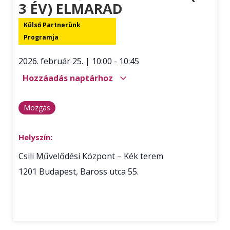
3 ÉV) ELMARAD
Külső Partnerünk
Programja
2026. február 25.
|
10:00
-
10:45
Hozzáadás naptárhoz
Mozgás
Helyszín:
Csili Művelődési Központ – Kék terem
1201
Budapest
,
Baross utca 55.