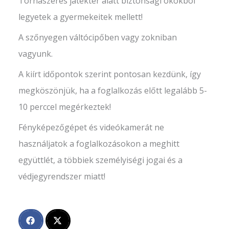
Tornaszeres játéktér alatt biztonsági okokból
legyetek a gyermekeitek mellett!
A szőnyegen váltócipőben vagy zokniban
vagyunk.
A kiírt időpontok szerint pontosan kezdünk, így
megköszönjük, ha a foglalkozás előtt legalább 5-
10 perccel megérkeztek!
Fényképezőgépet és videókamerát ne
használjatok a foglalkozásokon a meghitt
együttlét, a többiek személyiségi jogai és a
védjegyrendszer miatt!