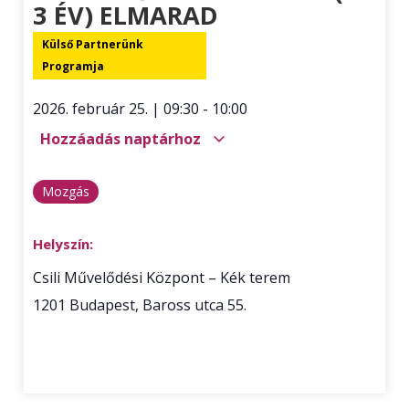
3 ÉV) ELMARAD
Külső Partnerünk
Programja
2026. február 25.
|
09:30
-
10:00
Hozzáadás naptárhoz
Mozgás
Helyszín:
Csili Művelődési Központ – Kék terem
1201
Budapest
,
Baross utca 55.