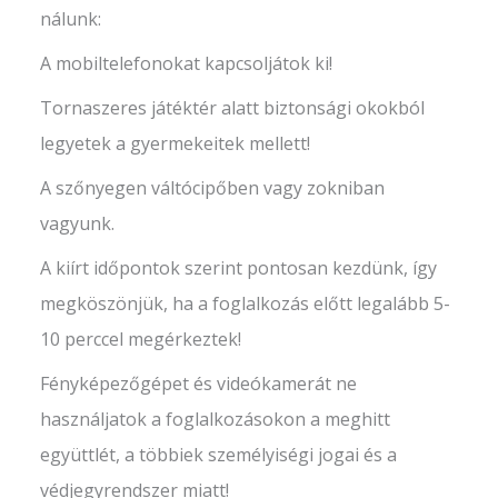
nálunk:
A mobiltelefonokat kapcsoljátok ki!
Tornaszeres játéktér alatt biztonsági okokból
legyetek a gyermekeitek mellett!
A szőnyegen váltócipőben vagy zokniban
vagyunk.
A kiírt időpontok szerint pontosan kezdünk, így
megköszönjük, ha a foglalkozás előtt legalább 5-
10 perccel megérkeztek!
Fényképezőgépet és videókamerát ne
használjatok a foglalkozásokon a meghitt
együttlét, a többiek személyiségi jogai és a
védjegyrendszer miatt!