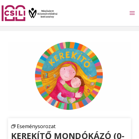
Skip
to
content
Eseménysorozat
KEREKÍTŐ MONDÓKÁZÓ (0-