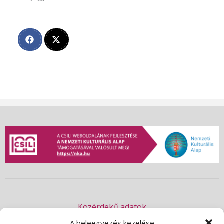
Közérdekű adatok
Akadálymentességi nyilatkozat
A beleegyezés kezelése