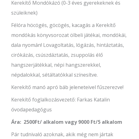
Kerekítő Mondókázó (0-3 éves gyerekeknek és
szüleiknek)
Félóra höcögés, göcögés, kacagás a Kerekítő
mondókás könyvsorozat ölbeli játékai, mondókái,
dala nyomán! Lovagoltatás, lógázás, hintáztatás,
cirókázás, csúszdáztatás, zsuppolás élő
hangszerjátékkal, népi hangszerekkel,
népdalokkal, sétáltatókkal színesítve.
Kerekítő manó apró báb jeleneteivel fűszerezve!
Kerekítő foglalkozásvezető: Farkas Katalin
óvodapedagógus
Ára: 2500Ft/ alkalom vagy 9000 Ft/5 alkalom
Pár tudnivaló azoknak, akik még nem jártak