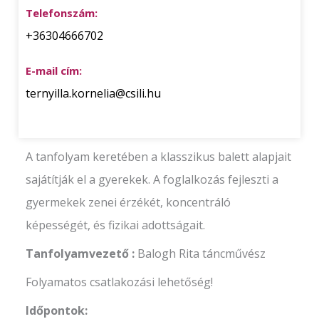
Telefonszám:
+36304666702
E-mail cím:
ternyilla.kornelia@csili.hu
A tanfolyam keretében a klasszikus balett alapjait
sajátítják el a gyerekek. A foglalkozás fejleszti a
gyermekek zenei érzékét, koncentráló
képességét, és fizikai adottságait.
Tanfolyamvezető :
Balogh Rita táncművész
Folyamatos csatlakozási lehetőség!
Időpontok: