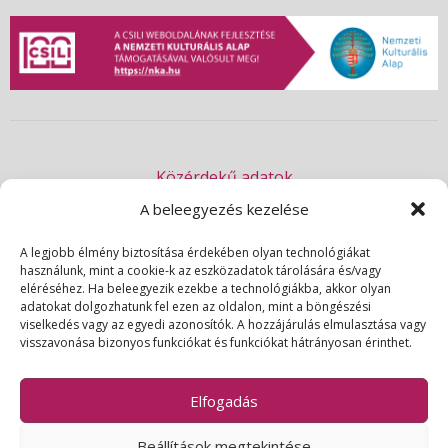
Közérdekű adatok
Akadálymentességi nyilatkozat
A beleegyezés kezelése
Adatvédelmi nyilatkozat
A legjobb élmény biztosítása érdekében olyan technológiákat
használunk, mint a cookie-k az eszközadatok tárolására és/vagy
Impresszum
eléréséhez. Ha beleegyezik ezekbe a technológiákba, akkor olyan
Kapcsolat
adatokat dolgozhatunk fel ezen az oldalon, mint a böngészési
viselkedés vagy az egyedi azonosítók. A hozzájárulás elmulasztása vagy
visszavonása bizonyos funkciókat és funkciókat hátrányosan érinthet.
© 2026 | Csili Művelődési Központ | Minden jog fenntartva
Elfogadás
Beállítások megtekintése