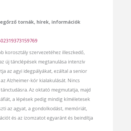
egőrző tornák, hírek, információk
4502319373159769
 korosztály szervezetéhez illeszkedő,
z új tánclépések megtanulása intenzív
ja az agyi idegpályákat, ezáltal a senior
az Alzheimer-kór kialakulását. Nincs
 tánctudásra. Az oktató megmutatja, majd
ráfiát, a lépések pedig mindig kíméletesek
eszti az agyat, a gondolkodást, memóriát,
ciót és az izomzatot egyaránt és beindítja