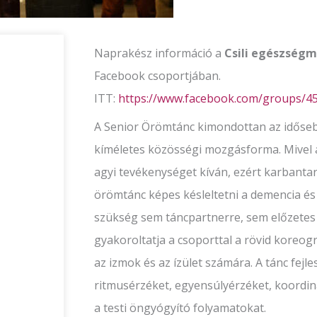
Naprakész információ a
Csili egészségm
Facebook csoportjában.
ITT:
https://www.facebook.com/groups/
A Senior Örömtánc kimondottan az idősebb
kíméletes közösségi mozgásforma. Mivel a
agyi tevékenységet kíván, ezért karbantart
örömtánc képes késleltetni a demencia és 
szükség sem táncpartnerre, sem előzetes
gyakoroltatja a csoporttal a rövid koreog
az izmok és az ízület számára. A tánc fejl
ritmusérzéket, egyensúlyérzéket, koordiná
a testi öngyógyító folyamatokat.