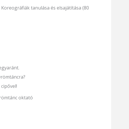
 Koreográfiák tanulása és elsajátítása (80
egyaránt.
Örömtáncra?
cipővel!
Örömtánc oktató