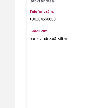
Bánki Andrea
Telefonszám:
+36304666688
E-mail cím:
banki.andrea@csili.hu