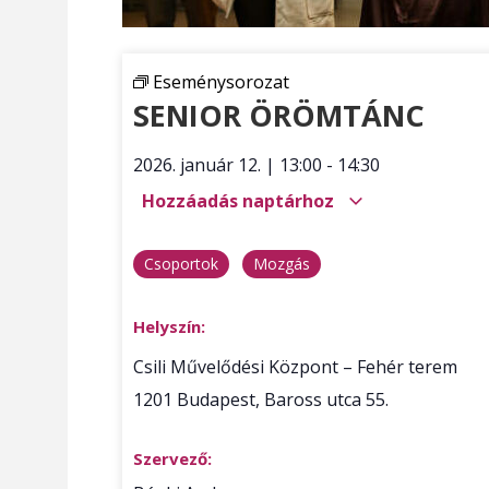
Eseménysorozat
SENIOR ÖRÖMTÁNC
2026. január 12.
|
13:00
-
14:30
Hozzáadás naptárhoz
Csoportok
Mozgás
Helyszín:
Csili Művelődési Központ – Fehér terem
1201
Budapest
,
Baross utca 55.
Szervező: