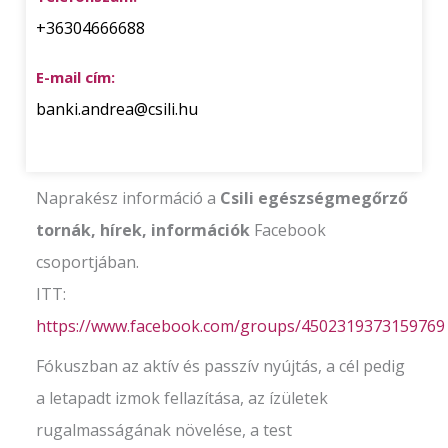
+36304666688
E-mail cím:
banki.andrea@csili.hu
Naprakész információ a
Csili egészségmegőrző
tornák, hírek, információk
Facebook
csoportjában.
ITT:
https://www.facebook.com/groups/4502319373159769
Fókuszban az aktív és passzív nyújtás, a cél pedig
a letapadt izmok fellazítása, az ízületek
rugalmasságának növelése, a test