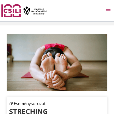
Skip
to
content
Eseménysorozat
STRECHING