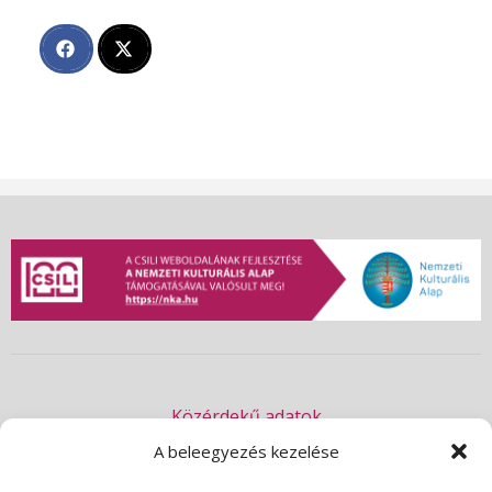
Közérdekű adatok
Akadálymentességi nyilatkozat
A beleegyezés kezelése
Adatvédelmi nyilatkozat