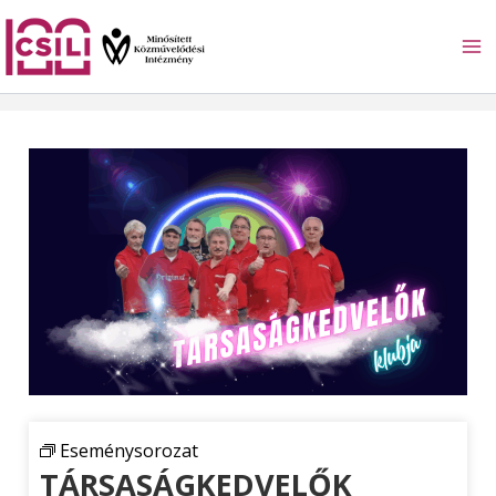
Skip
to
content
Eseménysorozat
TÁRSASÁGKEDVELŐK