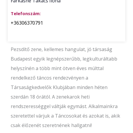
Farkasné Takács Ilona
Telefonszám:
+36306370791
Pezsdítő zene, kellemes hangulat, jó társaság
Budapest egyik legnépszerűbb, legkulturáltabb
helyszínén a több mint ötven éves múlttal
rendelkező táncos rendezvényen a
Társaságkedvelők Klubjában minden héten
szerdán 18 órától. A zenekarok heti
rendszerességgel váltják egymást. Alkalmainkra
szeretettel várjuk a Táncosokat és azokat is, akik
csak élőzenét szeretnének hallgatni!