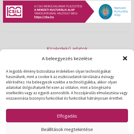
Közérdekű adatok
Akadálymentességi nyilatkozat
A beleegyezés kezelése
Adatvédelmi nyilatkozat
A legjobb élmény biztosítása érdekében olyan technológiákat
használunk, mint a cookie-k az eszközadatok tárolására és/vagy
Impresszum
eléréséhez. Ha beleegyezik ezekbe a technológiákba, akkor olyan
Kapcsolat
adatokat dolgozhatunk fel ezen az oldalon, mint a böngészési
viselkedés vagy az egyedi azonosítók. A hozzájárulás elmulasztása vagy
visszavonása bizonyos funkciókat és funkciókat hátrányosan érinthet.
© 2026 | Csili Művelődési Központ | Minden jog fenntartva
Elfogadás
Beállítások megtekintése