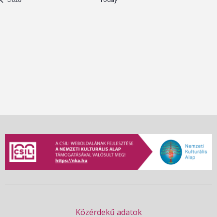
Se
an
Vi
Nav
Közérdekű adatok