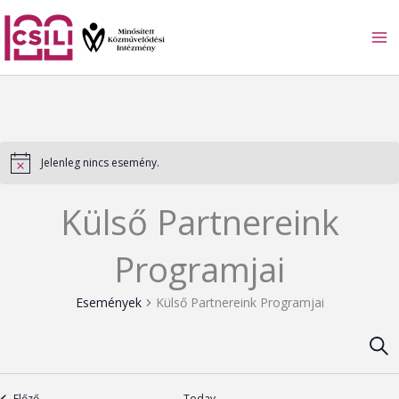
Skip
to
content
Jelenleg nincs esemény.
Külső Partnereink
Programjai
Események
Külső Partnereink Programjai
Sear
Es
események
Előző
Today