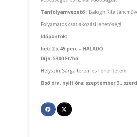
Tanfolyamvezető :
Balogh Rita táncműv
Folyamatos csatlakozási lehetőség!
Időpontok:
heti 2 x 45 perc – HALADÓ
Díja: 5300 Ft/hó
Helyszín: Sárga terem és Fehér terem
Első óra, nyílt óra: szeptember 3., szer