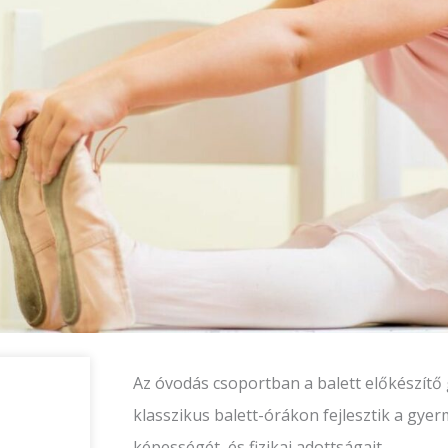
Az óvodás csoportban a balett előkészítő g
klasszikus balett-órákon fejlesztik a gye
képességét, és fizikai adottságait.