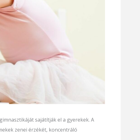
imnasztikáját sajátítják el a gyerekek. A
rmekek zenei érzékét, koncentráló