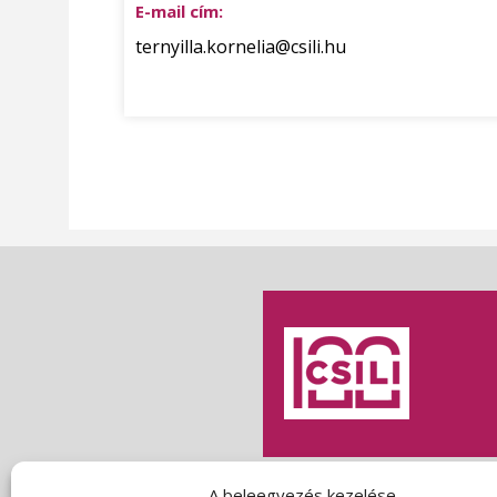
E-mail cím:
ternyilla.kornelia@csili.hu
A beleegyezés kezelése