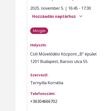
2025. november 5.
|
16:45
-
17:30
Hozzáadás naptárhoz
Mozgás
Helyszín:
Csili Művelődési Központ „B” épület
1201
Budapest
,
Baross utca 55.
Szervező:
Ternyilla Kornélia
Telefonszám:
+36304666702