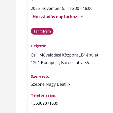
2025. november 5.
|
16:30
-
18:00
Hozzáadás naptárhoz
Tanfolyam
Helyszín:
Csili Művelődési Központ „B” épület
1201
Budapest
,
Baross utca 55.
Szervező:
Szépné Nagy Beatrix
Telefonszám:
+36302071639