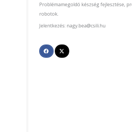
Problémamegoldó készség fejlesztése, p
robotok.
Jelentkezés: nagy.bea@csili.hu