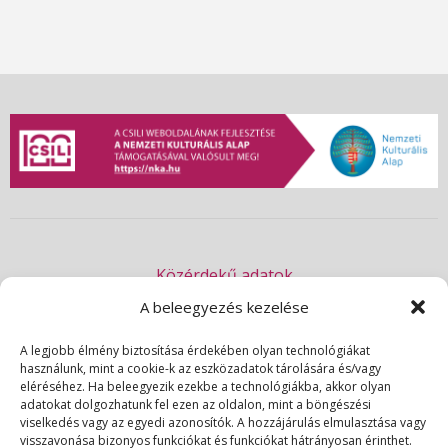
e
a
r
c
h
a
Közérdekű adatok
n
Akadálymentességi nyilatkozat
A beleegyezés kezelése
Adatvédelmi nyilatkozat
d
A legjobb élmény biztosítása érdekében olyan technológiákat
használunk, mint a cookie-k az eszközadatok tárolására és/vagy
Impresszum
eléréséhez. Ha beleegyezik ezekbe a technológiákba, akkor olyan
V
Kapcsolat
adatokat dolgozhatunk fel ezen az oldalon, mint a böngészési
viselkedés vagy az egyedi azonosítók. A hozzájárulás elmulasztása vagy
visszavonása bizonyos funkciókat és funkciókat hátrányosan érinthet.
© 2026 | Csili Művelődési Központ | Minden jog fenntartva