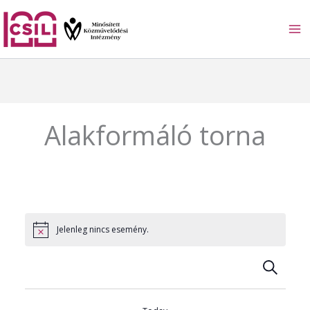
Skip
to
content
Alakformáló torna
Jelenleg nincs esemény.
S
E
e
a
s